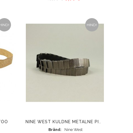
HIND!
HIND!
VÖÖ
NINE WEST KULDNE METALNE PIHAVÖÖ KUMMIGA
Bränd
Nine West