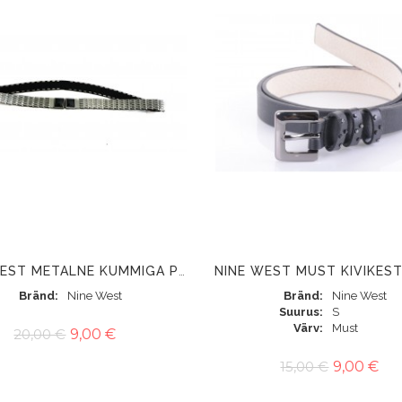
NINE WEST METALNE KUMMIGA PIHAVÖÖ
Bränd
Nine West
Bränd
Nine West
Suurus
S
Värv
Must
20,00 €
9,00 €
15,00 €
9,00 €