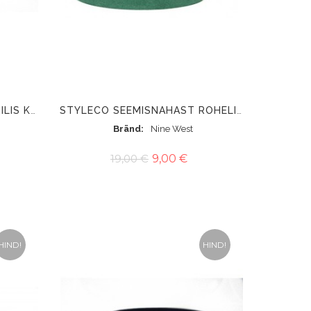
NINE WEST GLDIAATOR-STIILIS KUMMIGA PIHAVÖÖ HÕBE
STYLECO SEEMISNAHAST ROHELINE VÖÖ
Bränd
Nine West
19,00 €
9,00 €
HIND!
HIND!