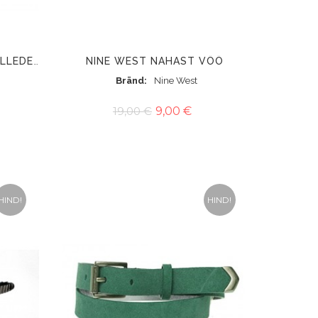
NINE WEST NAHAST VÖÖ
NINE WEST SATIINPLUUS LILLEDEGA
Bränd
Nine West
19,00 €
9,00 €
HIND!
HIND!