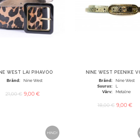
INE WEST LAI PIHAVÖÖ
NINE WEST PEENIKE 
Bränd
Nine West
Bränd
Nine West
Suurus
L
Värv
Metalne
21,00 €
9,00 €
18,00 €
9,00 €
HIND!