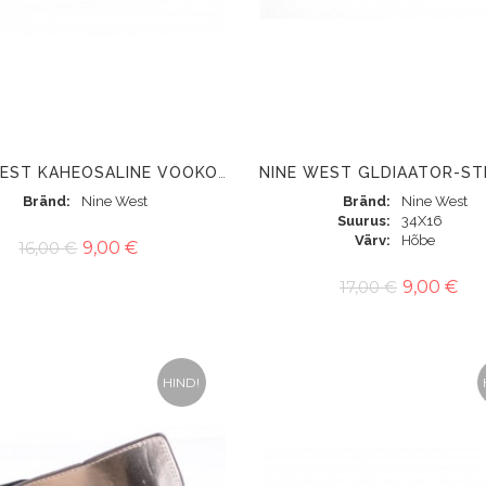
NINE WEST KAHEOSALINE VÖÖKOMPLEKT
Bränd
Nine West
Bränd
Nine West
Suurus
34X16
Värv
Hõbe
16,00 €
9,00 €
17,00 €
9,00 €
HIND!