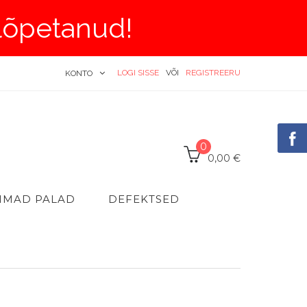
 lõpetanud!
LOGI SISSE
VÕI
REGISTREERU
KONTO
0
0,00 €
IMAD PALAD
DEFEKTSED