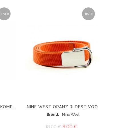
HIND!
HIND!
NINE WEST ORANZ RIIDEST VÖÖ
NINE WEST 2 OSALINE VÖÖKOMPLEKT
Bränd
Nine West
18,00 €
9,00 €