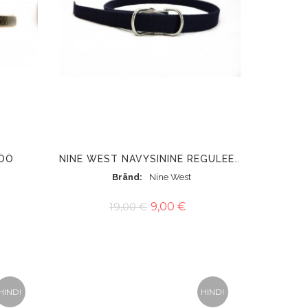
VÖÖ
NINE WEST NAVYSININE REGULEERITAV VÖÖ
Bränd
Nine West
19,00 €
9,00 €
HIND!
HIND!