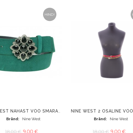
HIND!
NINE WEST NAHAST VÖÖ SMARAGDROHELINE
Bränd
Nine West
Bränd
Nine West
18,00 €
9,00 €
18,00 €
9,00 €