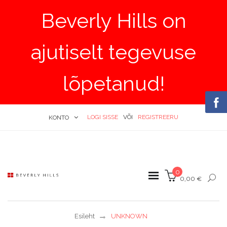
Beverly Hills on
ajutiselt tegevuse
lõpetanud!
LOGI SISSE
VÕI
REGISTREERU
KONTO
0
0,00 €
Esileht
UNKNOWN