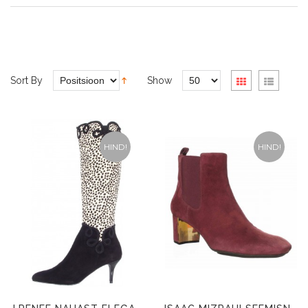
Sort By
Show
HIND!
HIND!