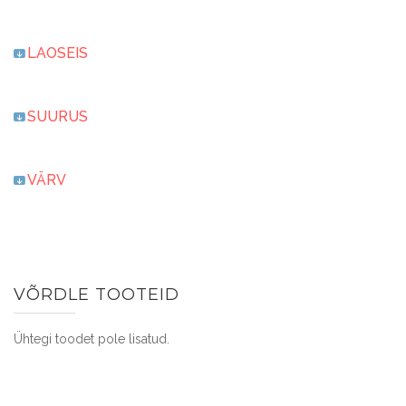
LAOSEIS
SUURUS
VÄRV
VÕRDLE TOOTEID
Ühtegi toodet pole lisatud.