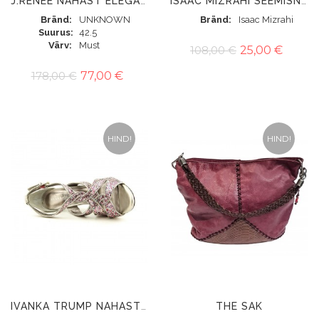
J.RENEE NAHAST ELEGANTSED SAAPAD
ISAAC MIZRAHI SEEMISNAHAST LILLAD POOLSAAPAD
Bränd
UNKNOWN
Bränd
Isaac Mizrahi
Suurus
42.5
Värv
Must
108,00 €
25,00 €
178,00 €
77,00 €
HIND!
HIND!
THE SAK
IVANKA TRUMP NAHAST KINGAD GLITTERIGA