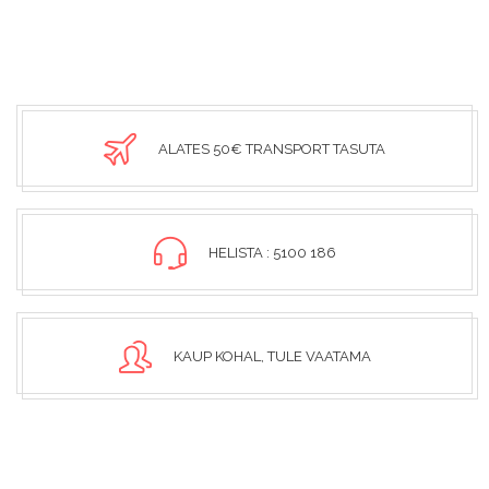
ALATES 50€ TRANSPORT TASUTA
HELISTA : 5100 186
KAUP KOHAL, TULE VAATAMA